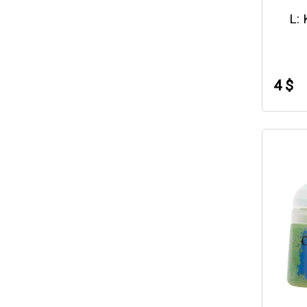
L:
4 $