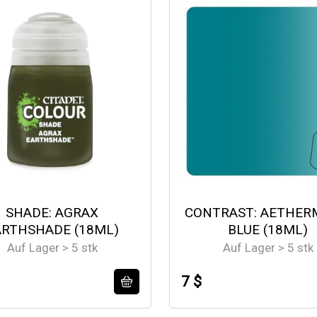
SHADE: AGRAX
CONTRAST: AETHER
ARTHSHADE (18ML)
BLUE (18ML)
Auf Lager > 5 stk
Auf Lager > 5 stk
7 $