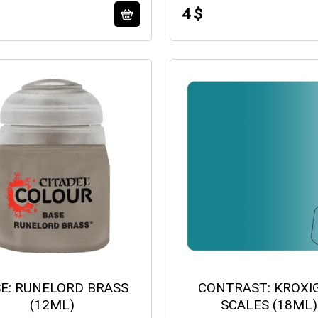
4 $
E: RUNELORD BRASS
CONTRAST: KROXI
(12ML)
SCALES (18ML)