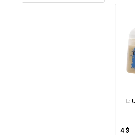
L:
4 $