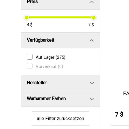
Preis
4 $
7 $
Verfügbarkeit
Auf Lager
(275)
Vorverkauf
(0)
Hersteller
E
Warhammer Farben
7 $
alle Filter zurücksetzen