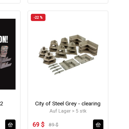
-22 %
 2
City of Steel Grey - clearing
Auf Lager > 5 stk
69 $
89 $