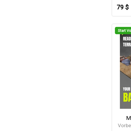
79 $
Start V
M
Vorbe