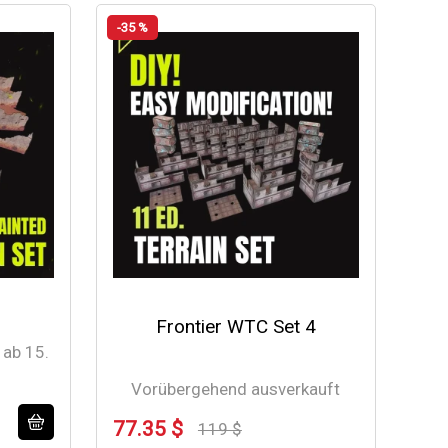
-35 %
Frontier WTC Set 4
 ab 15.
Vorübergehend ausverkauft
77.35 $
119 $