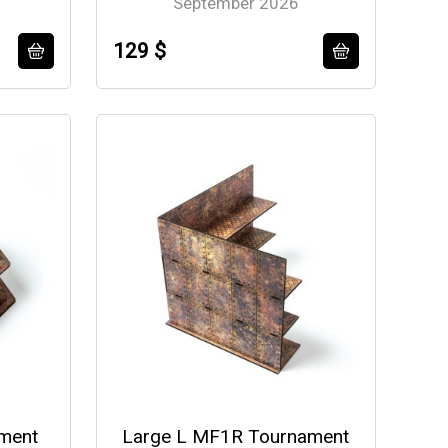
September 2026
129 $
ment
Large L MF1R Tournament