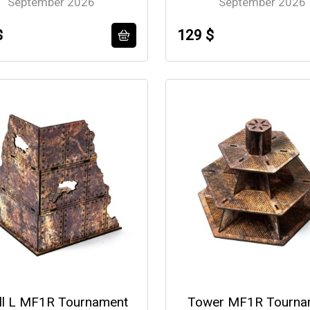
September 2026
September 2026
$
129 $
ll L MF1R Tournament
Tower MF1R Tourna