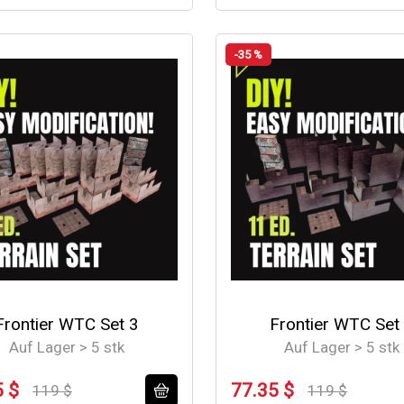
-35 %
Frontier WTC Set 3
Frontier WTC Set
Auf Lager > 5 stk
Auf Lager > 5 stk
5 $
77.35 $
119 $
119 $