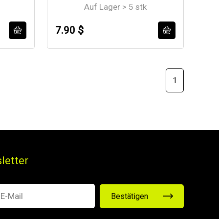
Auf Lager > 5 stk
7.90 $
1
letter
Bestätigen