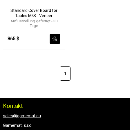
Standard Cover Board for
Tables M/S - Veneer
Auf Bestellung gefertigt - 30
Tage
865 $
1
Kontakt
sales@gamemat.eu
Gamemat, s.r.o.