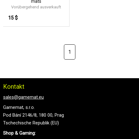
mats
Vorübergehend ausverkauft
15 $
1
Kontakt
sales@gamemat.eu
Gamemat, s.r.o.
Pod Bání 2146/8, 180 00, Prag
Tschechische Republik (EU)
Shop & Gaming: