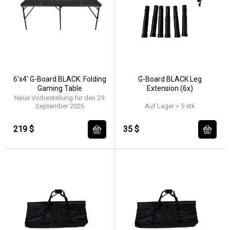
6'x4' G-Board BLACK: Folding
G-Board BLACK Leg
Gaming Table
Extension (6x)
Neue Vorbestellung für den 29.
September 2026
Auf Lager > 5 stk
219 $
35 $