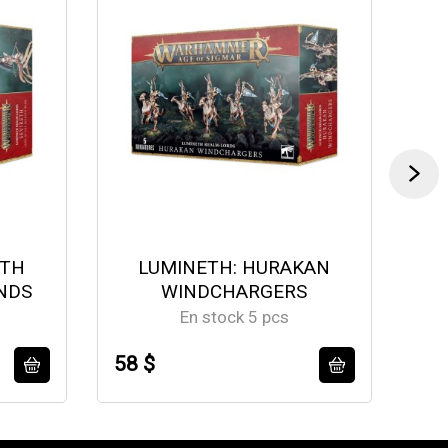
ETH
LUMINETH: HURAKAN
D
NDS
WINDCHARGERS
En stock 5 pcs
58 $
54