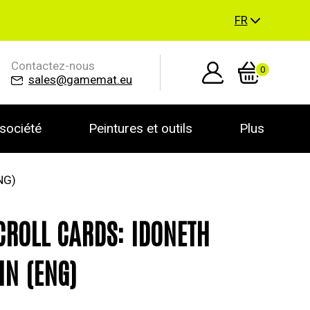
FR
Contactez-nous
0
sales@gamemat.eu
société
Peintures et outils
Plus
NG)
ROLL CARDS: IDONETH
IN (ENG)