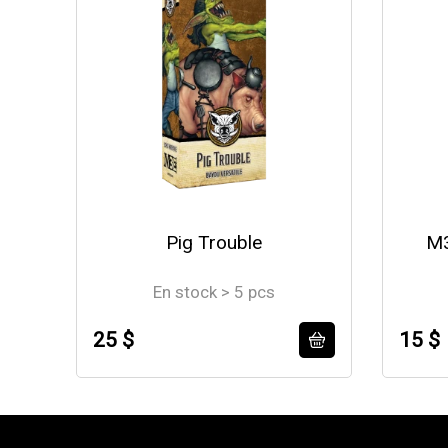
Pig Trouble
M3
En stock > 5 pcs
25 $
15 $