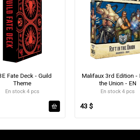
E Fate Deck - Guild
Malifaux 3rd Edition - R
Theme
the Union - EN
En stock 4 pcs
En stock 4 pcs
43 $