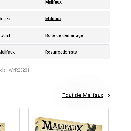
:
Malifaux
e jeu
Malifaux
roduit
Boîte de démarrage
Malifaux
Resurrectionists
ticle : WYR23201
Tout de Malifaux