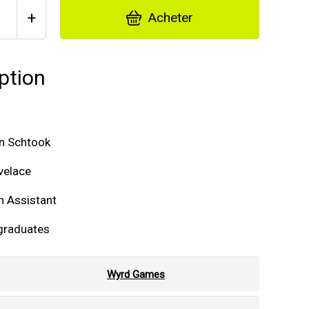
+
Acheter
ption
on Schtook
velace
h Assistant
graduates
Wyrd Games