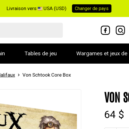
Livraison vers
USA (USD)
Changer de
pays
in
Tables de jeu
Wargames et jeux de 
alifaux
Von Schtook Core Box
VON S
64 $