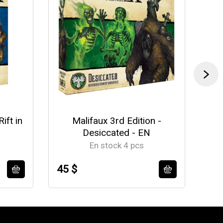
ift in
Malifaux 3rd Edition -
Mal
Desiccated - EN
En stock 4 pcs
45 $
56