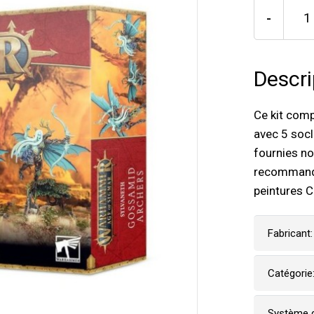
-
Descri
Ce kit comp
avec 5 socl
fournies n
recommandon
peintures C
Fabricant:
Catégorie
Système d