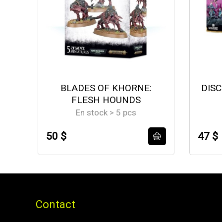
BLADES OF KHORNE:
DISC
FLESH HOUNDS
En stock > 5 pcs
50 $
47 $
Contact