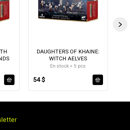
ETH
DAUGHTERS OF KHAINE:
NDS
WITCH AELVES
En stock > 5 pcs
54 $
58
letter