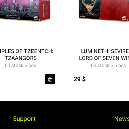
IPLES OF TZEENTCH:
LUMINETH: SEVIR
TZAANGORS
LORD OF SEVEN WI
En stock 5 pcs
En stock > 5 pcs
29 $
Support
News