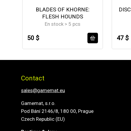
BLADES OF KHORNE:
DISC
FLESH HOUNDS
En stock > 5 pcs
50 $
47 $
Contact
sales@gamemat.eu
Gamemat, s.r.o.
Pod Bání 2146/8, 180 00, Prague
Czech Republic (EU)