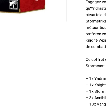
Engagez vos
qu'Yndrasta
cieux tels 
Stormstrike
météoritiq
renforce vo
Knight-Vexi
de combatt
Ce coffret 
Stormcast E
– 1x Yndras
– 1x Knight
– 1x Storms
– 3x Annihi
– 10x Vanq