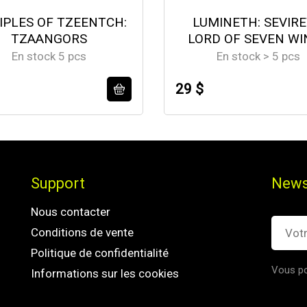
IPLES OF TZEENTCH:
LUMINETH: SEVIR
TZAANGORS
LORD OF SEVEN WI
En stock 5 pcs
En stock > 5 pcs
29 $
Support
News
Nous contacter
Conditions de vente
Politique de confidentialité
Vous po
Informations sur les cookies