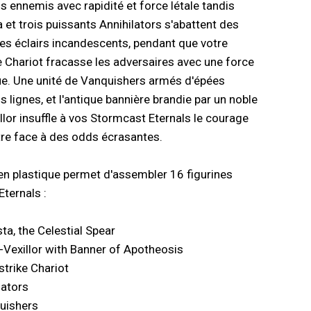
 ennemis avec rapidité et force létale tandis
 et trois puissants Annihilators s'abattent des
des éclairs incandescents, pendant que votre
 Chariot fracasse les adversaires avec une force
ue. Une unité de Vanquishers armés d'épées
s lignes, et l'antique bannière brandie par un noble
llor insuffle à vos Stormcast Eternals le courage
re face à des odds écrasantes.
en plastique permet d'assembler 16 figurines
ternals :
ta, the Celestial Spear
-Vexillor with Banner of Apotheosis
trike Chariot
lators
uishers