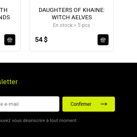
ETH
DAUGHTERS OF KHAINE:
NDS
WITCH AELVES
En stock > 5 pcs
54 $
58
letter
Confirmer
uvez vous désinscrire à tout moment