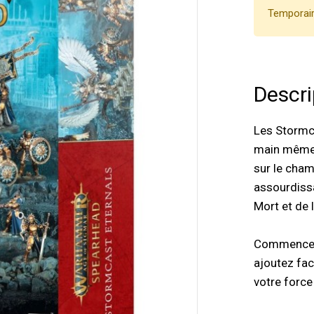
Temporair
Descri
Les Stormca
main même d
sur le cham
assourdissa
Mort et de 
Commencez 
ajoutez fac
votre force