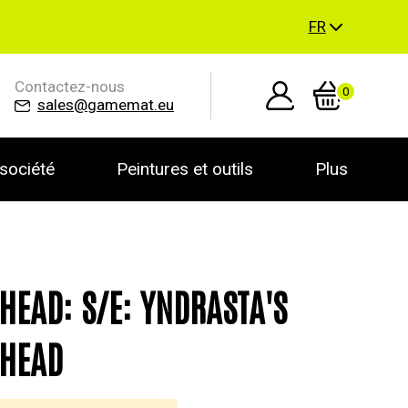
FR
Contactez-nous
0
sales@gamemat.eu
société
Peintures et outils
Plus
HEAD: S/E: YNDRASTA'S
RHEAD