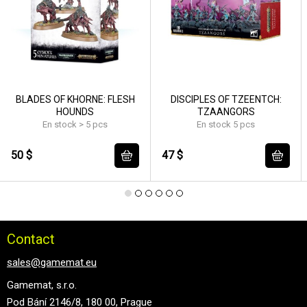
BLADES OF KHORNE: FLESH
DISCIPLES OF TZEENTCH:
HOUNDS
TZAANGORS
En stock > 5 pcs
En stock 5 pcs
50 $
47 $
Contact
sales@gamemat.eu
Gamemat, s.r.o.
Pod Bání 2146/8, 180 00, Prague