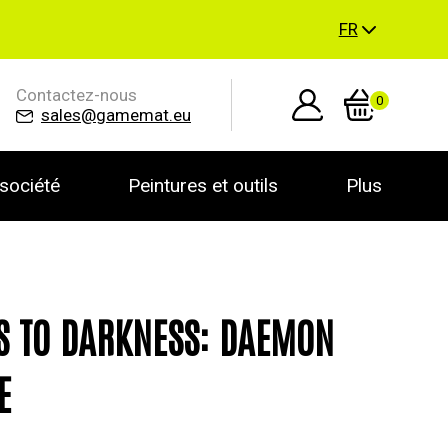
FR
Contactez-nous
0
sales@gamemat.eu
société
Peintures et outils
Plus
S TO DARKNESS: DAEMON
E