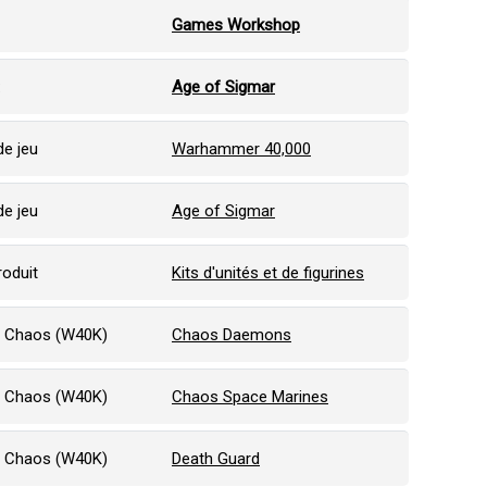
Games Workshop
:
Age of Sigmar
e jeu
Warhammer 40,000
e jeu
Age of Sigmar
roduit
Kits d'unités et de figurines
f Chaos (W40K)
Chaos Daemons
f Chaos (W40K)
Chaos Space Marines
f Chaos (W40K)
Death Guard