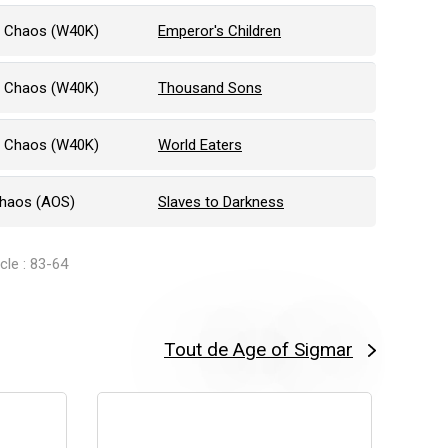
f Chaos (W40K)
Emperor's Children
f Chaos (W40K)
Thousand Sons
f Chaos (W40K)
World Eaters
Chaos (AOS)
Slaves to Darkness
icle : 83-64
Tout de Age of Sigmar