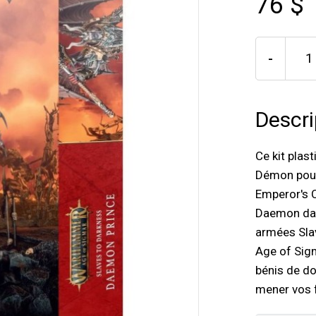
76 $
-
Descri
Ce kit plas
Démon pour
Emperor's 
Daemon dan
armées Sla
Age of Sig
bénis de do
mener vos 