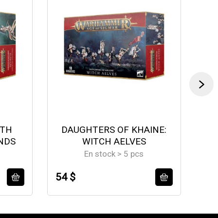
ETH
DAUGHTERS OF KHAINE:
NDS
WITCH AELVES
En stock > 5 pcs
54 $
58