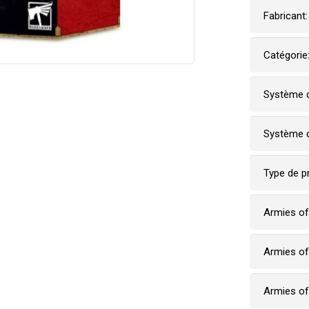
Fabricant:
Catégorie
Système d
Système d
Type de p
Armies o
Armies o
Armies o