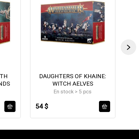
ETH
DAUGHTERS OF KHAINE:
NDS
WITCH AELVES
En stock > 5 pcs
54 $
58