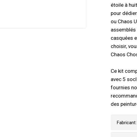
étoile à hu
pour dédier
ou Chaos U
assemblés a
casquées et
choisir, vo
Chaos Cho
Ce kit comp
avec 5 socl
fournies n
recommandon
des peintur
Fabricant: