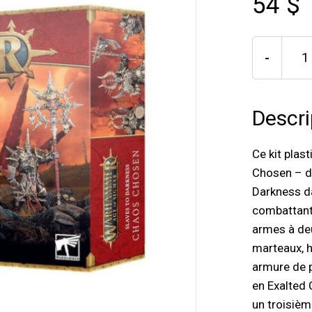
54 $
-
Descri
Ce kit plas
Chosen – de
Darkness d
combattants
armes à de
marteaux, 
armure de 
en Exalted 
un troisièm