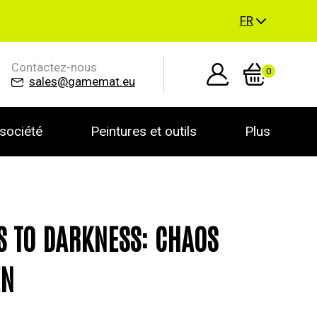
FR
Contactez-nous
0
sales@gamemat.eu
société
Peintures et outils
Plus
S TO DARKNESS: CHAOS
EN