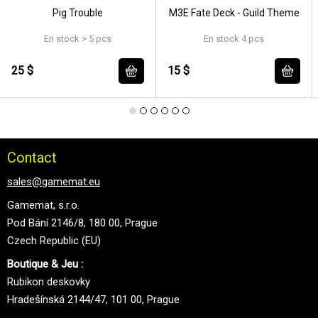
Pig Trouble
M3E Fate Deck - Guild Theme
En stock > 5 pcs
En stock 4 pcs
25 $
15 $
Contact
sales@gamemat.eu
Gamemat, s.r.o.
Pod Bání 2146/8, 180 00, Prague
Czech Republic (EU)
Boutique & Jeu :
Rubikon deskovky
Hradešínská 2144/47, 101 00, Prague