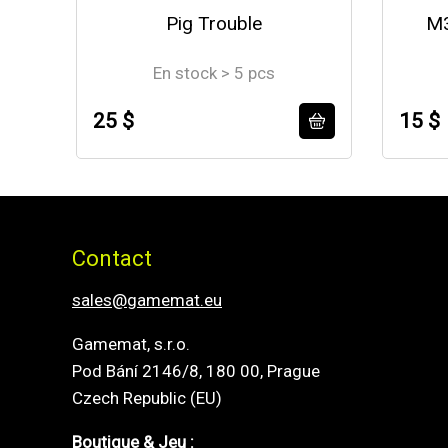
Pig Trouble
M3
En stock > 5 pcs
25 $
15 $
Contact
sales@gamemat.eu
Gamemat, s.r.o.
Pod Bání 2146/8, 180 00, Prague
Czech Republic (EU)
Boutique & Jeu :