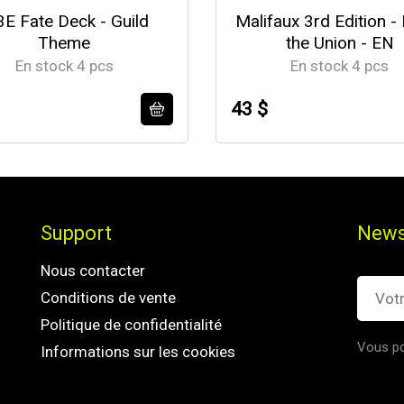
E Fate Deck - Guild
Malifaux 3rd Edition - R
Theme
the Union - EN
En stock 4 pcs
En stock 4 pcs
43 $
Support
News
Nous contacter
Conditions de vente
Politique de confidentialité
Vous po
Informations sur les cookies