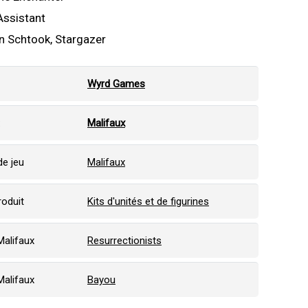
Assistant
n Schtook, Stargazer
Wyrd Games
:
Malifaux
e jeu
Malifaux
roduit
Kits d'unités et de figurines
Malifaux
Resurrectionists
Malifaux
Bayou