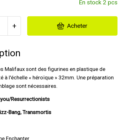
En stock 2 pcs
+
Acheter
ption
es Malifaux sont des figurines en plastique de
té à l'échelle « héroïque » 32mm. Une préparation
mblage sont nécessaires.
ayou/Resurrectionists
izz-Bang, Transmortis
he Enchanter