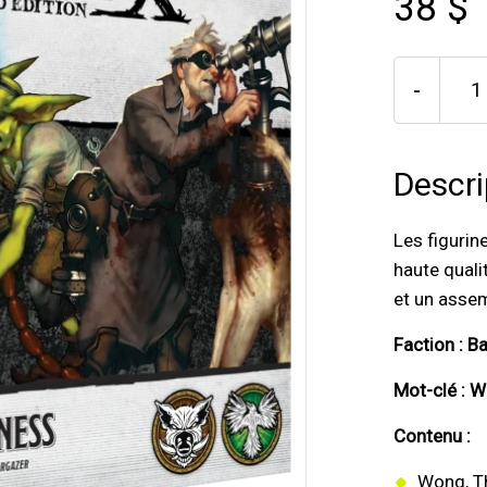
38 $
-
Descri
Les figurin
haute quali
et un asse
Faction : B
Mot-clé : W
Contenu :
Wong, T