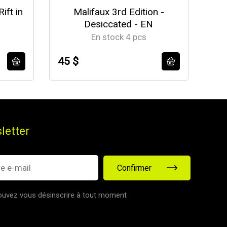
ift in
Malifaux 3rd Edition -
Mal
Desiccated - EN
En stock 4 pcs
45 $
56
letter
Confirmer
uvez vous désinscrire à tout moment