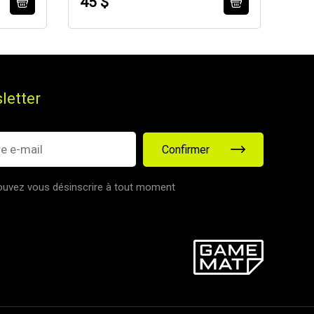
45 $
56
letter
Confirmer
uvez vous désinscrire à tout moment