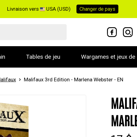
Livraison vers
USA (USD)
Changer de
pays
in
Tables de jeu
Wargames et jeux de 
alifaux
Malifaux 3rd Edition - Marlena Webster - EN
MALIF
MARLE