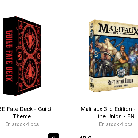
E Fate Deck - Guild
Malifaux 3rd Edition - R
Theme
the Union - EN
En stock 4 pcs
En stock 4 pcs