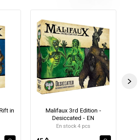
ift in
Malifaux 3rd Edition -
Mal
Desiccated - EN
En stock 4 pcs