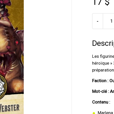
17 $
-
Descri
Les figurin
héroïque » 
préparatio
Faction : O
Mot-clé : 
Contenu :
Marlena