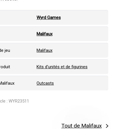
Wyrd Games
:
Malifaux
e jeu
Malifaux
roduit
Kits d'unités et de figurines
Malifaux
Outcasts
ticle : WYR23511
Tout de Malifaux