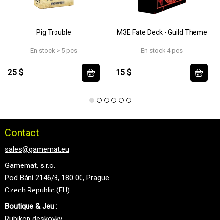
Pig Trouble
M3E Fate Deck - Guild Theme
En stock > 5 pcs
En stock 4 pcs
25 $
15 $
Contact
sales@gamemat.eu
Gamemat, s.r.o.
Pod Bání 2146/8, 180 00, Prague
Czech Republic (EU)
Boutique & Jeu :
Rubikon deskovky