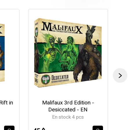
ift in
Malifaux 3rd Edition -
Mal
Desiccated - EN
En stock 4 pcs