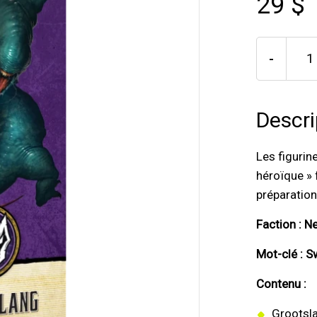
29 $
-
Descri
Les figurin
héroïque » 
préparation
Faction : N
Mot-clé : 
Contenu :
Grootsl