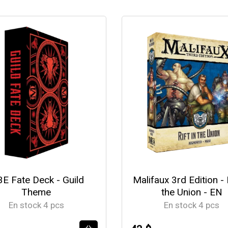
E Fate Deck - Guild
Malifaux 3rd Edition - R
Theme
the Union - EN
En stock 4 pcs
En stock 4 pcs