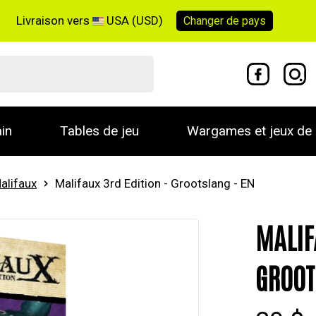
Livraison vers
USA (USD)
Changer de
pays
in
Tables de jeu
Wargames et jeux de 
alifaux
Malifaux 3rd Edition - Grootslang - EN
MALIF
GROOT