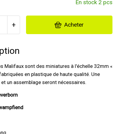
En stock 2 pcs
+
Acheter
ption
es Malifaux sont des miniatures à l'échelle 32mm «
fabriquées en plastique de haute qualité. Une
 et un assemblage seront nécessaires.
everborn
Swampfiend
ang