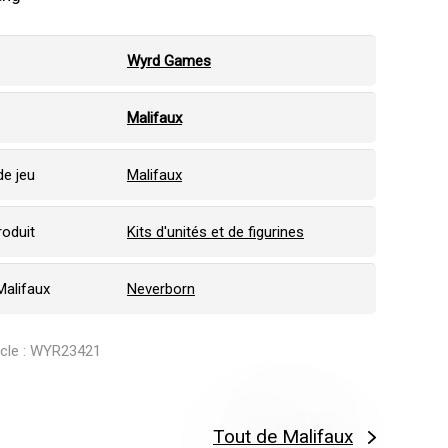
Wyrd Games
:
Malifaux
e jeu
Malifaux
roduit
Kits d'unités et de figurines
Malifaux
Neverborn
ticle : WYR23421
Tout de Malifaux