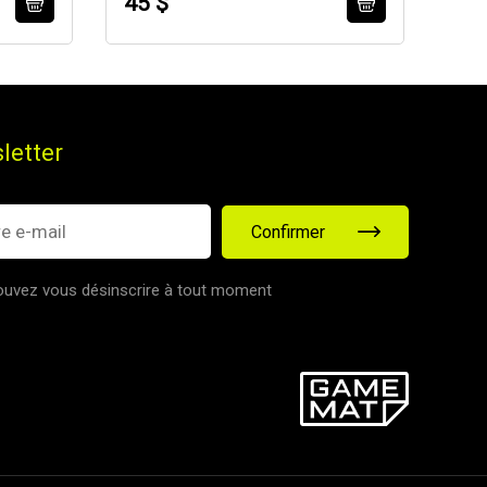
45 $
56
letter
Confirmer
uvez vous désinscrire à tout moment