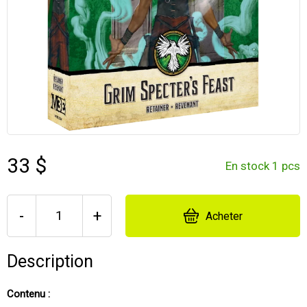
33 $
En stock 1 pcs
-
+
Acheter
Description
Contenu :