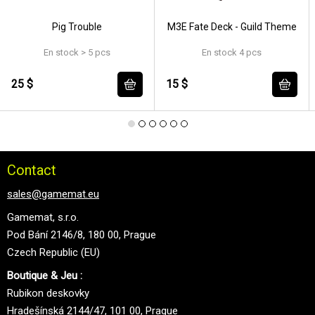
Pig Trouble
M3E Fate Deck - Guild Theme
En stock > 5 pcs
En stock 4 pcs
25 $
15 $
Contact
sales@gamemat.eu
Gamemat, s.r.o.
Pod Bání 2146/8, 180 00, Prague
Czech Republic (EU)
Boutique & Jeu :
Rubikon deskovky
Hradešínská 2144/47, 101 00, Prague