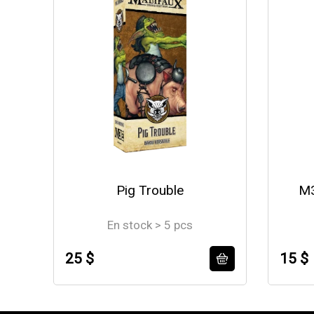
Pig Trouble
M3
En stock > 5 pcs
25 $
15 $