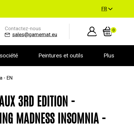
FR
Contactez-nous
0
sales@gamemat.eu
société
Peintures et outils
Plus
a - EN
AUX 3RD EDITION -
ING MADNESS INSOMNIA -