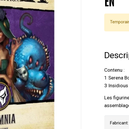
EN
Temporair
Descri
Contenu :
1 Serena 
3 Insidiou
Les figurin
assemblage
Fabricant: