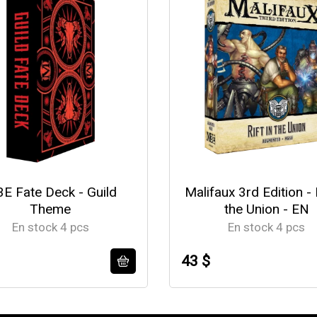
E Fate Deck - Guild
Malifaux 3rd Edition - R
Theme
the Union - EN
En stock 4 pcs
En stock 4 pcs
43 $