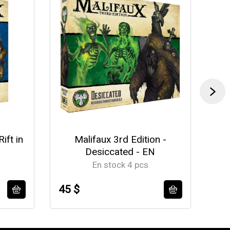
ift in
Malifaux 3rd Edition -
Mal
Desiccated - EN
En stock 4 pcs
45 $
56