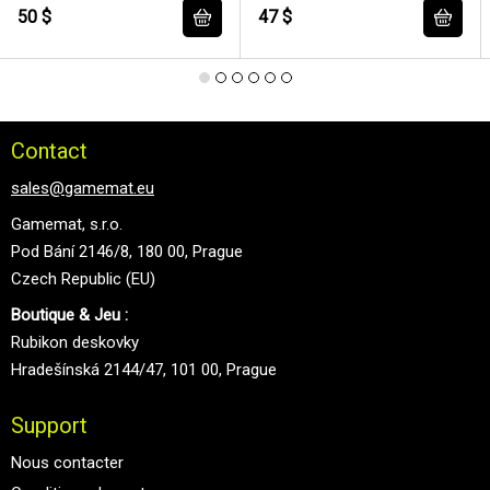
50 $
47 $
Contact
sales@gamemat.eu
Gamemat, s.r.o.
Pod Bání 2146/8, 180 00, Prague
Czech Republic (EU)
Boutique & Jeu :
Rubikon deskovky
Hradešínská 2144/47, 101 00, Prague
Support
Nous contacter