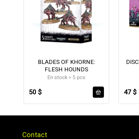
BLADES OF KHORNE:
DISC
FLESH HOUNDS
En stock > 5 pcs
50 $
47 $
Contact