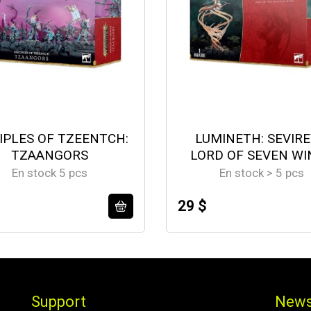
IPLES OF TZEENTCH:
LUMINETH: SEVIR
TZAANGORS
LORD OF SEVEN WI
En stock 5 pcs
En stock > 5 pcs
29 $
Support
News