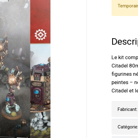
Temporair
Descri
Le kit com
Citadel 80
figurines n
peintes – n
Citadel et l
Fabricant:
Catégorie