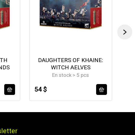
ETH
DAUGHTERS OF KHAINE:
NDS
WITCH AELVES
En stock > 5 pcs
54 $
58
letter