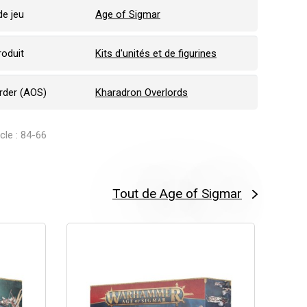
e jeu
Age of Sigmar
roduit
Kits d'unités et de figurines
Order (AOS)
Kharadron Overlords
icle : 84-66
Tout de Age of Sigmar