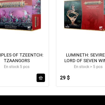
IPLES OF TZEENTCH:
LUMINETH: SEVIR
TZAANGORS
LORD OF SEVEN WI
En stock 5 pcs
En stock > 5 pcs
29 $