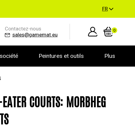
FR
Contactez-nous
0
sales@gamemat.eu
société
Peintures et outils
Plus
S
-EATER COURTS: MORBHEG
TS