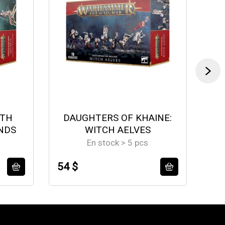
ETH
DAUGHTERS OF KHAINE:
NDS
WITCH AELVES
En stock > 5 pcs
54 $
58