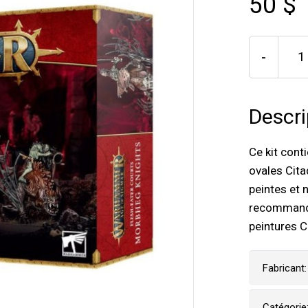
50 $
-
Descri
Ce kit cont
ovales Cit
peintes et
recommandon
peintures C
Fabricant:
Catégorie