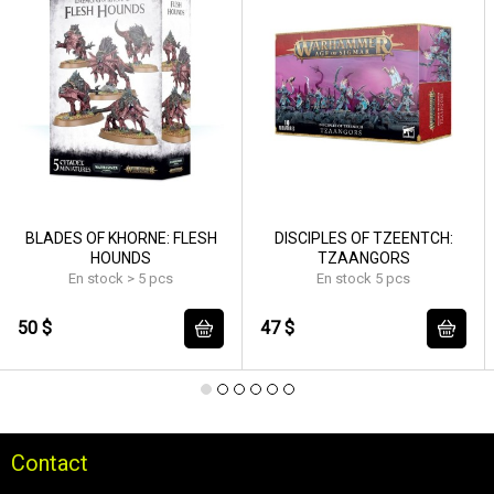
BLADES OF KHORNE: FLESH
DISCIPLES OF TZEENTCH:
HOUNDS
TZAANGORS
En stock > 5 pcs
En stock 5 pcs
50 $
47 $
Contact