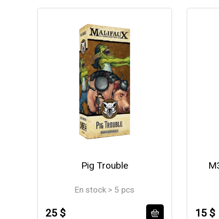
Pig Trouble
M3
En stock > 5 pcs
25 $
15 $