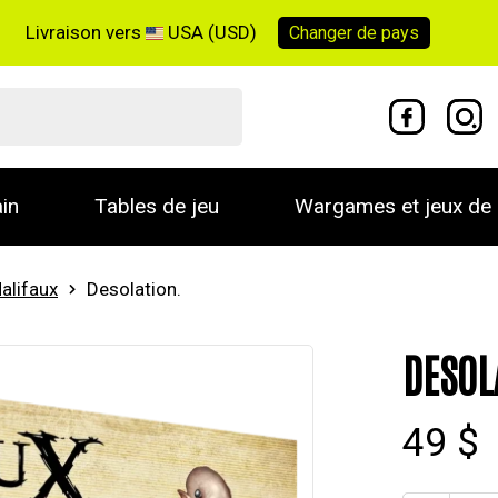
Livraison vers
USA (USD)
Changer de
pays
in
Tables de jeu
Wargames et jeux de 
alifaux
Desolation.
DESOL
49 $