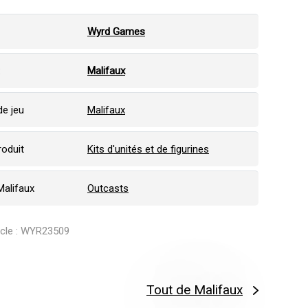
Wyrd Games
:
Malifaux
e jeu
Malifaux
roduit
Kits d'unités et de figurines
Malifaux
Outcasts
ticle : WYR23509
Tout de Malifaux