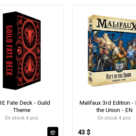
E Fate Deck - Guild
Malifaux 3rd Edition - R
Theme
the Union - EN
En stock 4 pcs
En stock 4 pcs
43 $