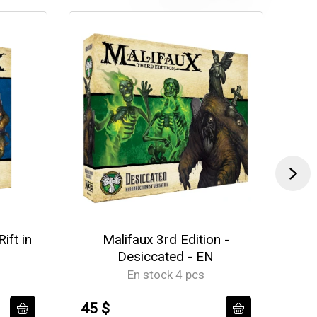
ift in
Malifaux 3rd Edition -
Mal
Desiccated - EN
En stock 4 pcs
45 $
56