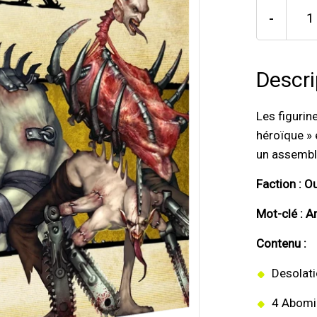
-
Descri
Les figurin
héroïque » 
un assembl
Faction : O
Mot-clé : 
Contenu :
Desolati
4 Abomi