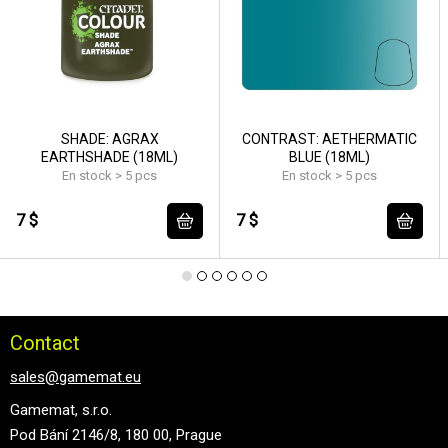
SHADE: AGRAX
CONTRAST: AETHERMATIC
EARTHSHADE (18ML)
BLUE (18ML)
En stock > 5 pcs
En stock > 5 pcs
7 $
7 $
Contact
sales@gamemat.eu
Gamemat, s.r.o.
Pod Bání 2146/8, 180 00, Prague