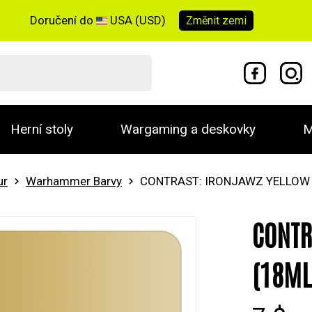
Doručení do
USA (USD)
Změnit
zemi
Herní stoly
Wargaming a deskovky
M
ur
Warhammer Barvy
CONTRAST: IRONJAWZ YELLOW 
CONTR
(18ML