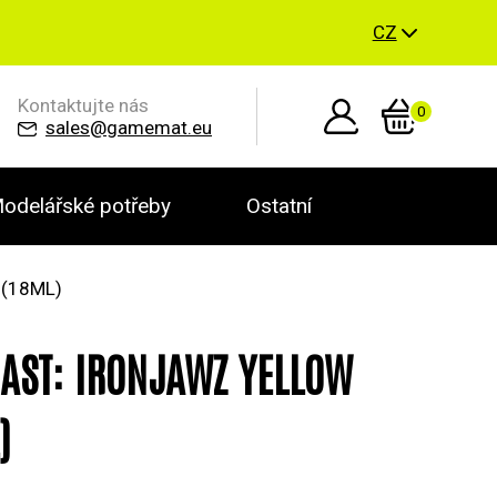
CZ
Kontaktujte nás
0
sales@gamemat.eu
odelářské potřeby
Ostatní
(18ML)
AST: IRONJAWZ YELLOW
)