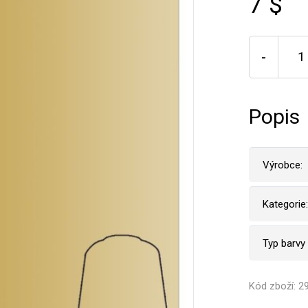
7 $
-
Popis
Výrobce:
Kategorie:
Typ barvy
Kód zboží: 2