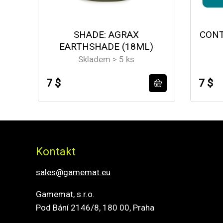
SHADE: AGRAX
CONT
EARTHSHADE (18ML)
Skladem > 5 ks
7 $
7 $
Kontakt
sales@gamemat.eu
Gamemat, s.r.o.
Pod Bání 2146/8, 180 00, Praha