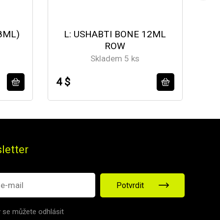
8ML)
L: USHABTI BONE 12ML
B:
ROW
Skladem 5 ks
4 $
4 $
letter
Potvrdit
v se můžete odhlásit