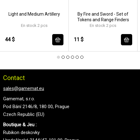
Light and Medium Artillery
By Fire and Sword - Set of
Tokens and Range Finders
En stock 2 pcs
En stock 2 pcs
44 $
11 $
Contact
sales@gamemat.eu
Gamemat, s.r.o.
Pod Bání 2146/8, 180 00, Prague
Czech Republic (EU)
Boutique & Jeu :
Rubikon deskovky