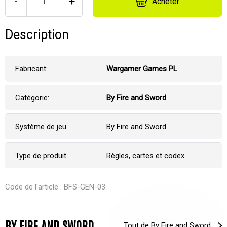
-
+
Acheter
Description
Fabricant:
Wargamer Games PL
Catégorie:
By Fire and Sword
Système de jeu
By Fire and Sword
Type de produit
Règles, cartes et codex
Code de l'article : BFS-GEN-03
BY FIRE AND SWORD
Tout de By Fire and Sword