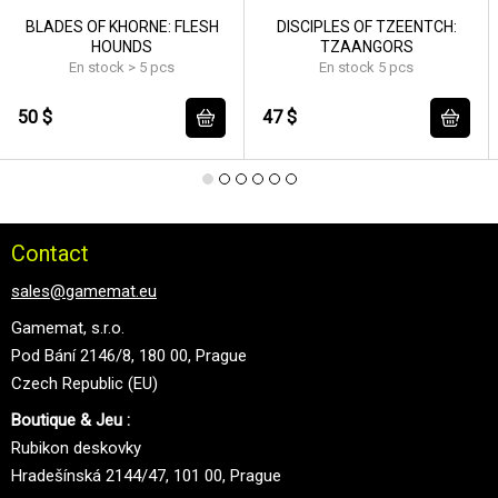
BLADES OF KHORNE: FLESH
DISCIPLES OF TZEENTCH:
HOUNDS
TZAANGORS
En stock > 5 pcs
En stock 5 pcs
50 $
47 $
Contact
sales@gamemat.eu
Gamemat, s.r.o.
Pod Bání 2146/8, 180 00, Prague
Czech Republic (EU)
Boutique & Jeu :
Rubikon deskovky
Hradešínská 2144/47, 101 00, Prague