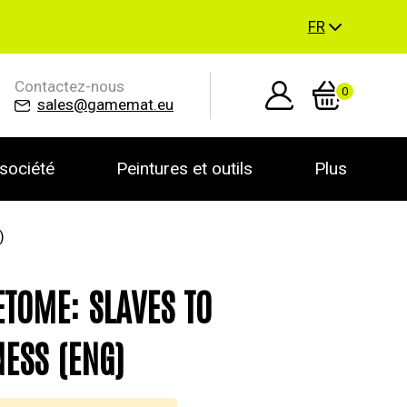
FR
Contactez-nous
0
sales@gamemat.eu
société
Peintures et outils
Plus
)
ETOME: SLAVES TO
ESS (ENG)