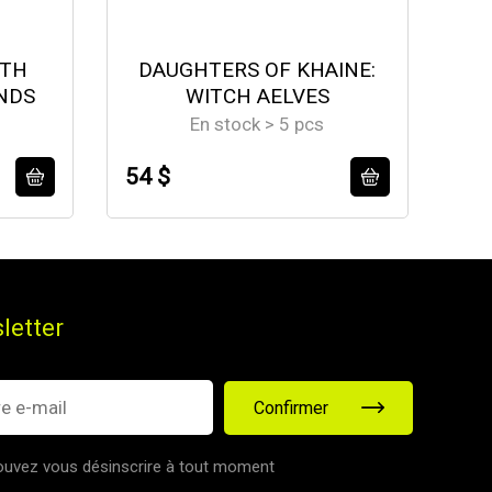
ETH
DAUGHTERS OF KHAINE:
NDS
WITCH AELVES
En stock > 5 pcs
54 $
58
letter
Confirmer
uvez vous désinscrire à tout moment