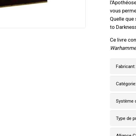
l'Apothéos
vous perme
Quelle que 
to Darkness,
Ce livre co
Warhammer 
Fabricant:
Catégorie
Système d
Type de p
Alliance 