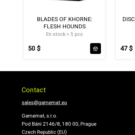
BLADES OF KHORNE:
DISC
FLESH HOUNDS
En stock > 5 pcs
50 $
47 $
Contact
sales@gamemat.eu
Gamemat, s.r.o.
Pod Bání 2146/8, 180 00, Prague
Czech Republic (EU)