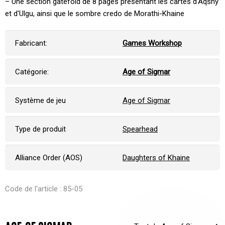
– Une section gatefold de 8 pages présentant les cartes d'Aqshy
et d'Ulgu, ainsi que le sombre credo de Morathi-Khaine
Fabricant:
Games Workshop
Catégorie:
Age of Sigmar
Système de jeu
Age of Sigmar
Type de produit
Spearhead
Alliance Order (AOS)
Daughters of Khaine
Code de l'article : 85-05