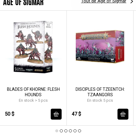
AGE OF SIGMAR
Tout de Age of Sigmar
BLADES OF KHORNE: FLESH
DISCIPLES OF TZEENTCH:
HOUNDS
TZAANGORS
En stock > 5 pcs
En stock 5 pcs
50 $
47 $