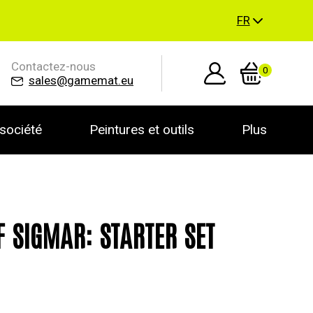
FR
Contactez-nous
0
sales@gamemat.eu
société
Peintures et outils
Plus
F SIGMAR: STARTER SET