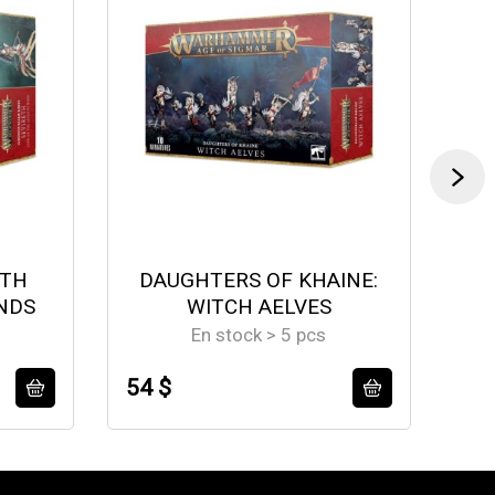
ETH
DAUGHTERS OF KHAINE:
NDS
WITCH AELVES
En stock > 5 pcs
54 $
58