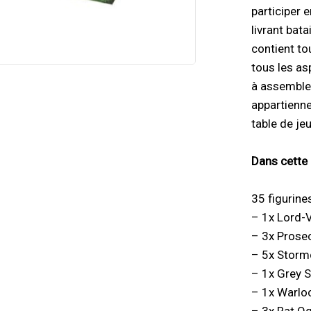
participer 
livrant bat
contient to
tous les a
à assembler
appartienne
table de jeu
Dans cette 
35 figurine
– 1x Lord-
– 3x Prose
– 5x Stormc
– 1x Grey 
– 1x Warlo