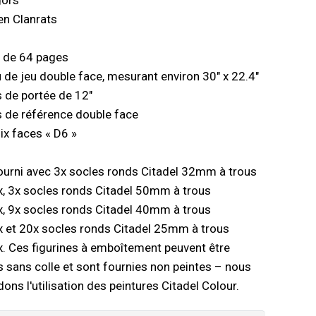
gors
en Clanrats
l de 64 pages
u de jeu double face, mesurant environ 30" x 22.4"
s de portée de 12"
es de référence double face
six faces « D6 »
fourni avec 3x socles ronds Citadel 32mm à trous
, 3x socles ronds Citadel 50mm à trous
, 9x socles ronds Citadel 40mm à trous
 et 20x socles ronds Citadel 25mm à trous
. Ces figurines à emboîtement peuvent être
sans colle et sont fournies non peintes – nous
s l'utilisation des peintures Citadel Colour.