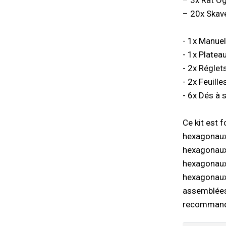
– 3x Rat O
– 20x Skav
- 1x Manue
- 1x Platea
- 2x Réglet
- 2x Feuill
- 6x Dés à 
Ce kit est 
hexagonaux
hexagonaux
hexagonaux
hexagonaux
assemblées 
recommandon