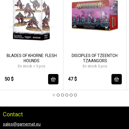
BLADES OF KHORNE: FLESH
DISCIPLES OF TZEENTCH:
HOUNDS
TZAANGORS
En stock > 5 pcs
En stock 5 pcs
50 $
47 $
Contact
sales@gamemat.eu