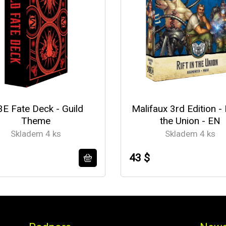
E Fate Deck - Guild
Malifaux 3rd Edition - R
Theme
the Union - EN
Skladem 4 ks
Skladem 4 ks
43 $