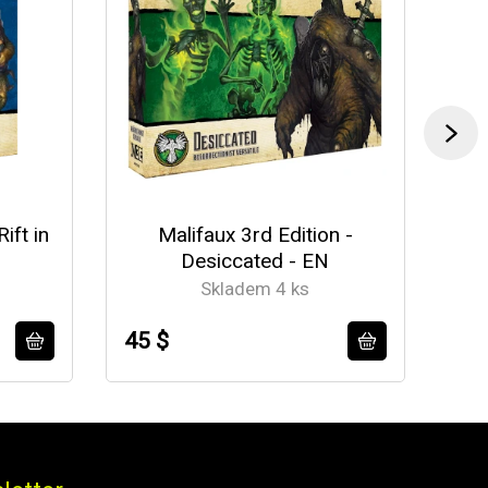
ift in
Malifaux 3rd Edition -
Mal
Desiccated - EN
Skladem 4 ks
45 $
56