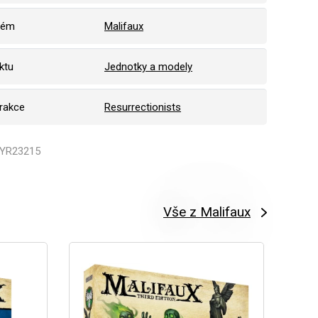
tém
Malifaux
ktu
Jednotky a modely
frakce
Resurrectionists
WYR23215
Vše z Malifaux