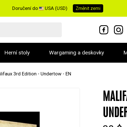
Doručení do
USA (USD)
Změnit
zemi
Herní stoly
Wargaming a deskovky
M
lifaux 3rd Edition - Undertow - EN
MALIF
UNDER