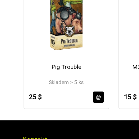
Pig Trouble
M3
Skladem > 5 ks
25 $
15 $