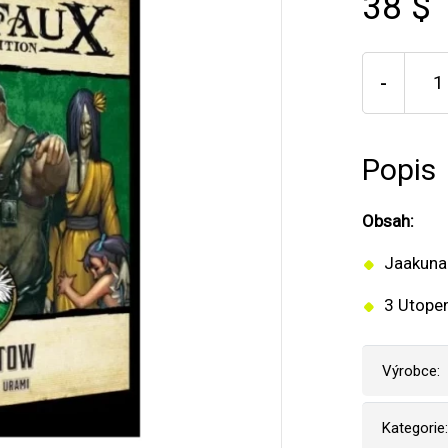
38 $
-
Popis
Obsah:
Jaakun
3 Utope
Výrobce:
Kategorie: