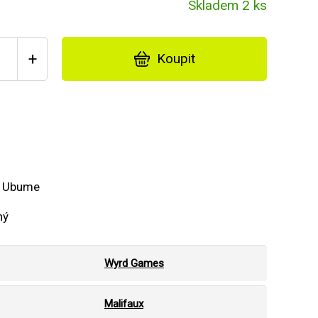
Skladem 2 ks
+
Koupit
a Ubume
ný
Wyrd Games
Malifaux