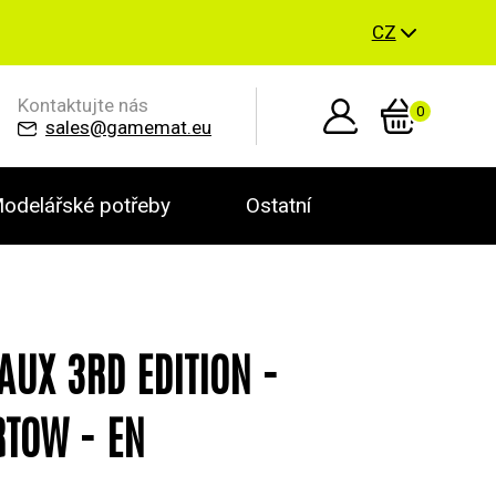
CZ
Kontaktujte nás
0
sales@gamemat.eu
odelářské potřeby
Ostatní
AUX 3RD EDITION -
TOW - EN