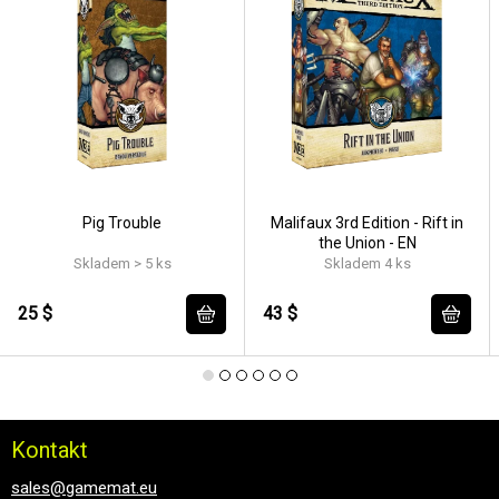
Pig Trouble
Malifaux 3rd Edition - Rift in
the Union - EN
Skladem > 5 ks
Skladem 4 ks
25 $
43 $
Kontakt
sales@gamemat.eu