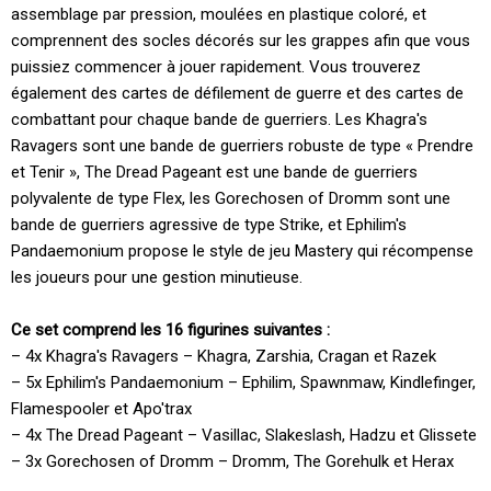
assemblage par pression, moulées en plastique coloré, et
comprennent des socles décorés sur les grappes afin que vous
puissiez commencer à jouer rapidement. Vous trouverez
également des cartes de défilement de guerre et des cartes de
combattant pour chaque bande de guerriers. Les Khagra's
Ravagers sont une bande de guerriers robuste de type « Prendre
et Tenir », The Dread Pageant est une bande de guerriers
polyvalente de type Flex, les Gorechosen of Dromm sont une
bande de guerriers agressive de type Strike, et Ephilim's
Pandaemonium propose le style de jeu Mastery qui récompense
les joueurs pour une gestion minutieuse.
Ce set comprend les 16 figurines suivantes :
– 4x Khagra's Ravagers – Khagra, Zarshia, Cragan et Razek
– 5x Ephilim's Pandaemonium – Ephilim, Spawnmaw, Kindlefinger,
Flamespooler et Apo'trax
– 4x The Dread Pageant – Vasillac, Slakeslash, Hadzu et Glissete
– 3x Gorechosen of Dromm – Dromm, The Gorehulk et Herax