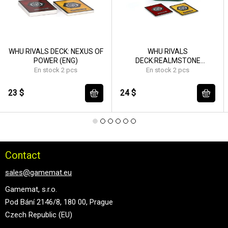
WHU RIVALS DECK: NEXUS OF
WHU RIVALS
POWER (ENG)
DECK:REALMSTONE
RAIDERS (ENG)
En stock 2 pcs
En stock 2 pcs
23 $
24 $
Contact
sales@gamemat.eu
Gamemat, s.r.o.
Pod Bání 2146/8, 180 00, Prague
Czech Republic (EU)