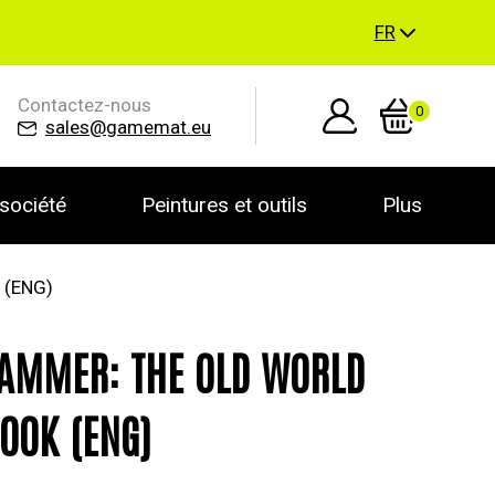
FR
Contactez-nous
0
sales@gamemat.eu
société
Peintures et outils
Plus
(ENG)
AMMER: THE OLD WORLD
OOK (ENG)