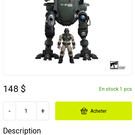
148 $
En stock 1 pcs
-
+
Acheter
Description