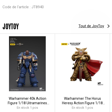
Code de l'article : JT8940
JOYTOY
Tout de JoyToy
Warhammer 40k Action
Warhammer The Horus
Figure 1/18 Uitramarines
Heresy Action Figure 1/18
Brother Chairon 13 cm
Imperial Fists Rogal Dorn
En stock 1 pcs
En stock 1 pcs