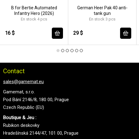
B for Bertie Automated
German Heer Pak 40 anti-
Infantry Hero (2026)
tank gun
En stock 4 pcs
En stock 3 pcs
16 $
29 $
Contact
sales@gamemat.eu
Gamemat, s.r.o.
Pod Bání 2146/8, 180 00, Prague
Czech Republic (EU)
Boutique & Jeu :
Rubikon deskovky
Hradešínská 2144/47, 101 00, Prague