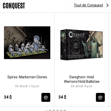
CONQUEST
Tout de Conquest
Spires: Marksmen Clones
Dweghom: Hold
Warriors/Hold Ballistae
En stock > 5 pcs
En stock 4 pcs
34 $
34 $