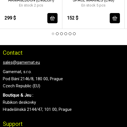
En stock 2 pcs
En stock 5 pcs
299 $
152 $
Contact
sales@gamemat.eu
Gamemat, s.r.o.
Pod Bání 2146/8, 180 00, Prague
Czech Republic (EU)
Boutique & Jeu :
Rubikon deskovky
Hradešínská 2144/47, 101 00, Prague
Support