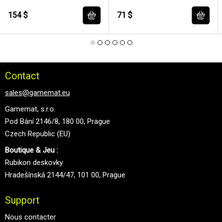
154 $
71 $
Contact
sales@gamemat.eu
Gamemat, s.r.o.
Pod Bání 2146/8, 180 00, Prague
Czech Republic (EU)
Boutique & Jeu :
Rubikon deskovky
Hradešínská 2144/47, 101 00, Prague
Support
Nous contacter