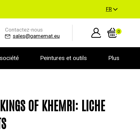
FR
Contactez-nous
0
sales@gamemat.eu
société
Peintures et outils
Plus
KINGS OF KHEMRI: LICHE
TS