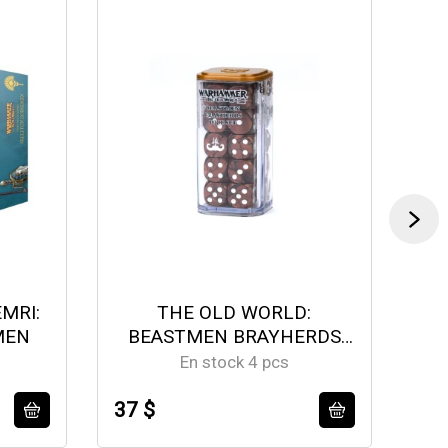
MRI:
THE OLD WORLD:
MEN
BEASTMEN BRAYHERDS
DICE
En stock 4 pcs
37 $
59