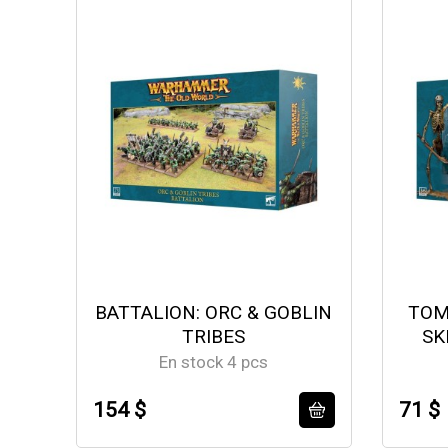
BATTALION: ORC & GOBLIN
TOM
TRIBES
SK
En stock 4 pcs
154 $
71 $