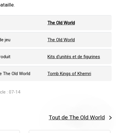
taille.
:
The Old World
e jeu
The Old World
roduit
Kits d'unités et de figurines
 The Old World
Tomb Kings of Khemri
icle : 07-14
Tout de The Old World