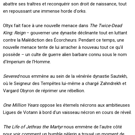
abattre ses traîtres et reconquérir son droit de naissance, tout
en repoussant une immense horde d'orks.
Oltyx fait face à une nouvelle menace dans
The Twice-Dead
King: Reign
– gouverner une dynastie déclinante tout en luttant
contre la Malédiction des Écorcheurs. Pendant ce temps, une
nouvelle menace tente de lui arracher à nouveau tout ce qu'il
possède – un culte de guerre alien barbare connu sous le nom
d'Imperium de l'Homme.
Severed
nous emmène au sein de la vénérée dynastie Sautekh,
où le Seigneur des Tempêtes lui-même a chargé Zahndrekh et
Vargard Obyron de réprimer une rébellion.
One Million Years
oppose les éternels nécrons aux ambitieuses
Ligues de Votann à bord d'un vaisseau nécron en cours de réveil.
The Life of Jethras the Martyr
nous emmène de l'autre côté
pour voir comment un humble pèlerin a trouvé un moment de