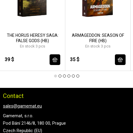
THE HORUS HERESY SAGA:
ARMAGEDDON: SEASON OF
FALSE GODS (HB)
FIRE (HB)
En stock 3 pcs
En stock 3 pcs
39 $
35 $
Contact
sales@gamemat.eu
Gamemat, s.r.o.
Pod Bání 2146/8, 180 00, Prague
Czech Republic (EU)