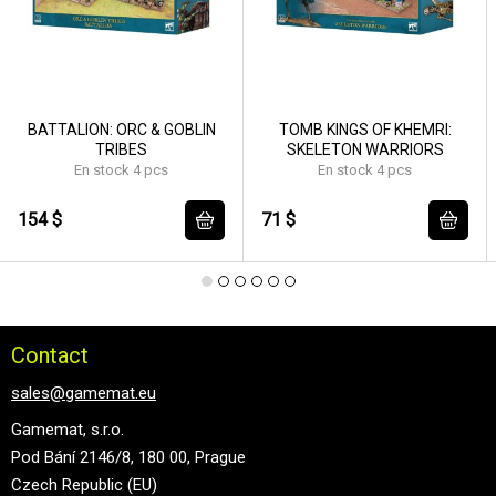
BATTALION: ORC & GOBLIN
TOMB KINGS OF KHEMRI:
TRIBES
SKELETON WARRIORS
En stock 4 pcs
En stock 4 pcs
154 $
71 $
Contact
sales@gamemat.eu
Gamemat, s.r.o.
Pod Bání 2146/8, 180 00, Prague
Czech Republic (EU)