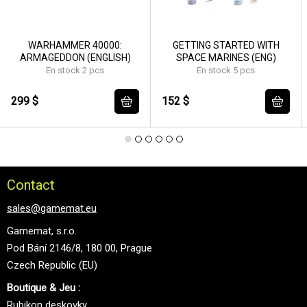
WARHAMMER 40000:
GETTING STARTED WITH
ARMAGEDDON (ENGLISH)
SPACE MARINES (ENG)
En stock 2 pcs
En stock 5 pcs
299 $
152 $
Contact
sales@gamemat.eu
Gamemat, s.r.o.
Pod Bání 2146/8, 180 00, Prague
Czech Republic (EU)
Boutique & Jeu :
Rubikon deskovky