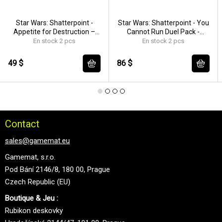
Star Wars: Shatterpoint -
Star Wars: Shatterpoint - You
Appetite for Destruction –
Cannot Run Duel Pack -
General Grievous Squad Pack
EN/FR/DE/PL/ES
En stock 2 pcs
En stock 2 pcs
- EN/FR/DE/PL/ES
49 $
86 $
Contact
sales@gamemat.eu
Gamemat, s.r.o.
Pod Bání 2146/8, 180 00, Prague
Czech Republic (EU)
Boutique & Jeu :
Rubikon deskovky