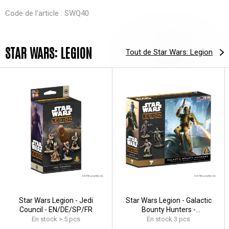
Code de l'article : SWQ40
STAR WARS: LEGION
Tout de Star Wars: Legion
Star Wars Legion - Jedi
Star Wars Legion - Galactic
Council - EN/DE/SP/FR
Bounty Hunters -
EN/DE/SP/FR
En stock > 5 pcs
En stock 3 pcs