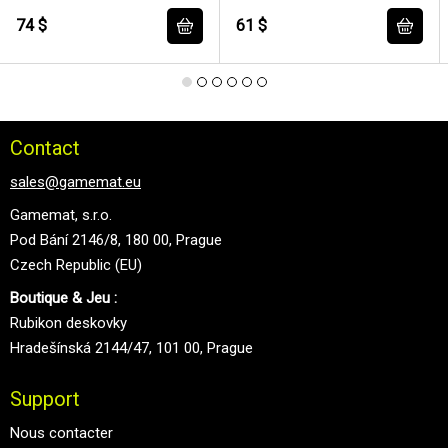
74 $
61 $
Contact
sales@gamemat.eu
Gamemat, s.r.o.
Pod Bání 2146/8, 180 00, Prague
Czech Republic (EU)
Boutique & Jeu :
Rubikon deskovky
Hradešínská 2144/47, 101 00, Prague
Support
Nous contacter