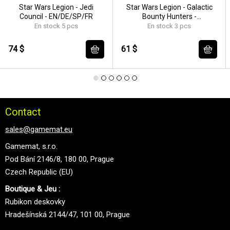
Star Wars Legion - Jedi
Star Wars Legion - Galactic
Council - EN/DE/SP/FR
Bounty Hunters -
EN/DE/SP/FR
En stock 5 pcs
En stock 3 pcs
74 $
61 $
Contact
sales@gamemat.eu
Gamemat, s.r.o.
Pod Bání 2146/8, 180 00, Prague
Czech Republic (EU)
Boutique & Jeu :
Rubikon deskovky
Hradešínská 2144/47, 101 00, Prague